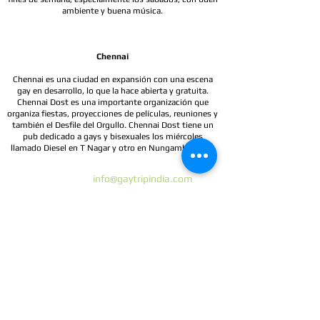
ambiente y buena música.
Chennai
Chennai es una ciudad en expansión con una escena
gay en desarrollo, lo que la hace abierta y gratuita.
Chennai Dost es una importante organización que
organiza fiestas, proyecciones de películas, reuniones y
también el Desfile del Orgullo. Chennai Dost tiene un
pub dedicado a gays y bisexuales los miércoles
llamado Diesel en T Nagar y otro en Nungambakkam.
Gay Trip India
Correo electrónico:
info@gaytripindia.com
Phone:
+91 11 25611456
Testimonios
Condiciones de reserva
Nuestros socios de viajes:
www.gaytours.in
www.pinkvibgyor.com
www.gaytoursrilanka.com
www.outtraveller.com
Viajes gay en India | Tours gay en Sri Lanka | Viajes para grupos
gay