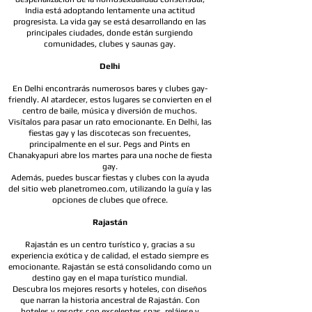
India está adoptando lentamente una actitud
progresista. La vida gay se está desarrollando en las
principales ciudades, donde están surgiendo
comunidades, clubes y saunas gay.
Delhi
En Delhi encontrarás numerosos bares y clubes gay-
friendly. Al atardecer, estos lugares se convierten en el
centro de baile, música y diversión de muchos.
Visítalos para pasar un rato emocionante. En Delhi, las
fiestas gay y las discotecas son frecuentes,
principalmente en el sur. Pegs and Pints ​​en
Chanakyapuri abre los martes para una noche de fiesta
gay.
Además, puedes buscar fiestas y clubes con la ayuda
del sitio web planetromeo.com, utilizando la guía y las
opciones de clubes que ofrece.​
Rajastán
Rajastán es un centro turístico y, gracias a su
experiencia exótica y de calidad, el estado siempre es
emocionante. Rajastán se está consolidando como un
destino gay en el mapa turístico mundial.
Descubra los mejores resorts y hoteles, con diseños
que narran la historia ancestral de Rajastán. Con
hoteles y resorts con excelentes spas, relájese y