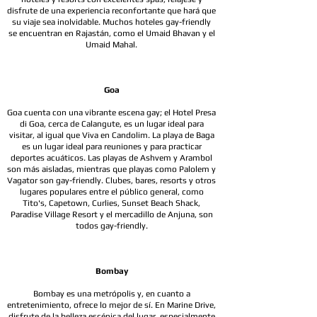
disfrute de una experiencia reconfortante que hará que
su viaje sea inolvidable. Muchos hoteles gay-friendly
se encuentran en Rajastán, como el Umaid Bhavan y el
Umaid Mahal.
Goa
Goa cuenta con una vibrante escena gay; el Hotel Presa
di Goa, cerca de Calangute, es un lugar ideal para
visitar, al igual que Viva en Candolim. La playa de Baga
es un lugar ideal para reuniones y para practicar
deportes acuáticos. Las playas de Ashvem y Arambol
son más aisladas, mientras que playas como Palolem y
Vagator son gay-friendly. Clubes, bares, resorts y otros
lugares populares entre el público general, como
Tito's, Capetown, Curlies, Sunset Beach Shack,
Paradise Village Resort y el mercadillo de Anjuna, son
todos gay-friendly.
Bombay
Bombay es una metrópolis y, en cuanto a
entretenimiento, ofrece lo mejor de sí. En Marine Drive,
disfrute de la belleza escénica del lugar, especialmente