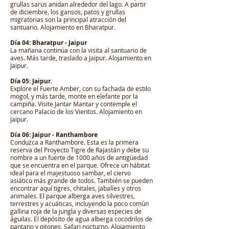
grullas sarus anidan alrededor del lago. A partir
de diciembre, los gansos, patos y grullas
migratorias son la principal atracción del
santuario. Alojamiento en Bharatpur.
Día 04: Bharatpur - Jaipur
La mañana continúa con la visita al santuario de
aves. Más tarde, traslado a Jaipur. Alojamiento en
Jaipur.
Día 05: Jaipur.
Explore el Fuerte Amber, con su fachada de estilo
mogol, y más tarde, monte en elefante por la
campiña. Visite Jantar Mantar y contemple el
cercano Palacio de los Vientos. Alojamiento en
Jaipur.
Día 06: Jaipur - Ranthambore
Conduzca a Ranthambore. Esta es la primera
reserva del Proyecto Tigre de Rajastán y debe su
nombre a un fuerte de 1000 años de antigüedad
que se encuentra en el parque. Ofrece un hábitat
ideal para el majestuoso sambar, el ciervo
asiático más grande de todos. También se pueden
encontrar aquí tigres, chitales, jabalíes y otros
animales. El parque alberga aves silvestres,
terrestres y acuáticas, incluyendo la poco común
gallina roja de la jungla y diversas especies de
águilas. El depósito de agua alberga cocodrilos de
pantano y pitones. Safari nocturno. Alojamiento