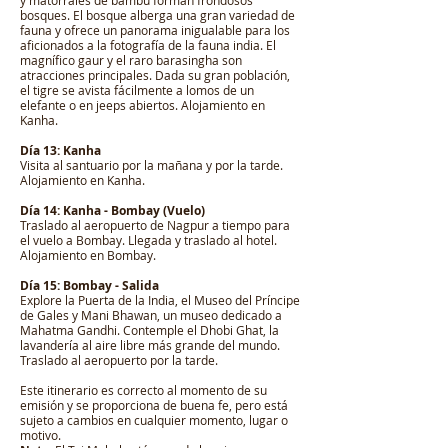
y matorrales de bambú forman frondosos
bosques. El bosque alberga una gran variedad de
fauna y ofrece un panorama inigualable para los
aficionados a la fotografía de la fauna india. El
magnífico gaur y el raro barasingha son
atracciones principales. Dada su gran población,
el tigre se avista fácilmente a lomos de un
elefante o en jeeps abiertos. Alojamiento en
Kanha.
Día 13: Kanha
Visita al santuario por la mañana y por la tarde.
Alojamiento en Kanha.
Día 14: Kanha - Bombay (Vuelo)
Traslado al aeropuerto de Nagpur a tiempo para
el vuelo a Bombay. Llegada y traslado al hotel.
Alojamiento en Bombay.
Día 15: Bombay - Salida
Explore la Puerta de la India, el Museo del Príncipe
de Gales y Mani Bhawan, un museo dedicado a
Mahatma Gandhi. Contemple el Dhobi Ghat, la
lavandería al aire libre más grande del mundo.
Traslado al aeropuerto por la tarde.
Este itinerario es correcto al momento de su
emisión y se proporciona de buena fe, pero está
sujeto a cambios en cualquier momento, lugar o
motivo.