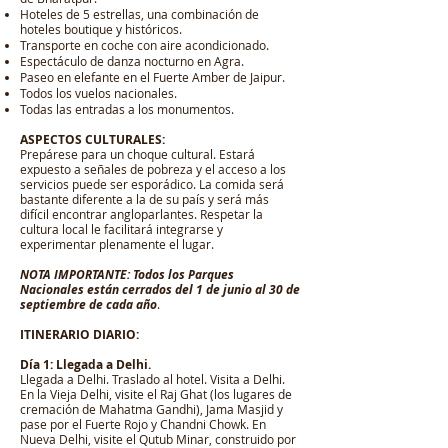
Hoteles de 5 estrellas, una combinación de
hoteles boutique y históricos.
Transporte en coche con aire acondicionado.
Espectáculo de danza nocturno en Agra.
Paseo en elefante en el Fuerte Amber de Jaipur.
Todos los vuelos nacionales.
Todas las entradas a los monumentos.
ASPECTOS CULTURALES:
Prepárese para un choque cultural. Estará
expuesto a señales de pobreza y el acceso a los
servicios puede ser esporádico. La comida será
bastante diferente a la de su país y será más
difícil encontrar angloparlantes. Respetar la
cultura local le facilitará integrarse y
experimentar plenamente el lugar.
NOTA IMPORTANTE: Todos los Parques
Nacionales están cerrados del 1 de junio al 30 de
septiembre de cada año
.
ITINERARIO DIARIO:
Día 1: Llegada a Delhi.
Llegada a Delhi. Traslado al hotel. Visita a Delhi.
En la Vieja Delhi, visite el Raj Ghat (los lugares de
cremación de Mahatma Gandhi), Jama Masjid y
pase por el Fuerte Rojo y Chandni Chowk. En
Nueva Delhi, visite el Qutub Minar, construido por