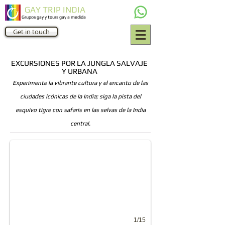
GAY TRIP INDIA
Grupos gay y tours gay a medida
Get in touch
EXCURSIONES POR LA JUNGLA SALVAJE
Y URBANA
Experimente la vibrante cultura y el encanto de las
ciudades icónicas de la India; siga la pista del
esquivo tigre con safaris en las selvas de la India
Bharatpur Bird Sanctuary
central.
Gay tours India
1/15