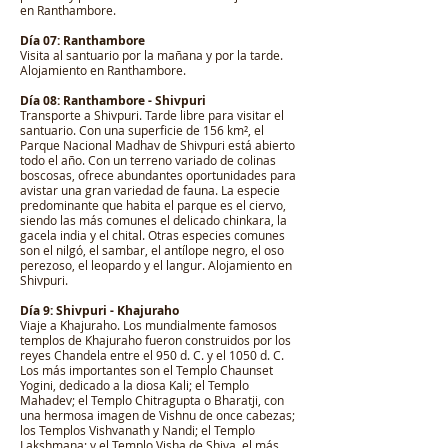
en Ranthambore.
Día 07: Ranthambore
Visita al santuario por la mañana y por la tarde.
Alojamiento en Ranthambore.
Día 08: Ranthambore - Shivpuri
Transporte a Shivpuri. Tarde libre para visitar el
santuario. Con una superficie de 156 km², el
Parque Nacional Madhav de Shivpuri está abierto
todo el año. Con un terreno variado de colinas
boscosas, ofrece abundantes oportunidades para
avistar una gran variedad de fauna. La especie
predominante que habita el parque es el ciervo,
siendo las más comunes el delicado chinkara, la
gacela india y el chital. Otras especies comunes
son el nilgó, el sambar, el antílope negro, el oso
perezoso, el leopardo y el langur. Alojamiento en
Shivpuri.
Día 9: Shivpuri - Khajuraho
Viaje a Khajuraho. Los mundialmente famosos
templos de Khajuraho fueron construidos por los
reyes Chandela entre el 950 d. C. y el 1050 d. C.
Los más importantes son el Templo Chaunset
Yogini, dedicado a la diosa Kali; el Templo
Mahadev; el Templo Chitragupta o Bharatji, con
una hermosa imagen de Vishnu de once cabezas;
los Templos Vishvanath y Nandi; el Templo
Lakshmana; y el Templo Visha de Shiva, el más