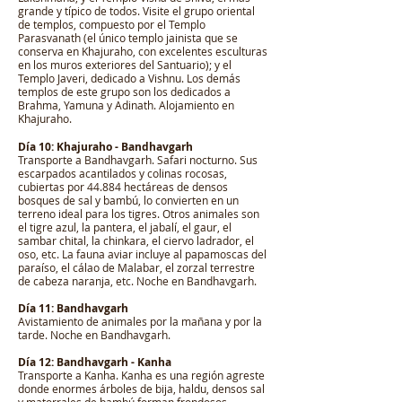
grande y típico de todos. Visite el grupo oriental
de templos, compuesto por el Templo
Parasvanath (el único templo jainista que se
conserva en Khajuraho, con excelentes esculturas
en los muros exteriores del Santuario); y el
Templo Javeri, dedicado a Vishnu. Los demás
templos de este grupo son los dedicados a
Brahma, Yamuna y Adinath. Alojamiento en
Khajuraho.
Día 10: Khajuraho - Bandhavgarh
Transporte a Bandhavgarh. Safari nocturno. Sus
escarpados acantilados y colinas rocosas,
cubiertas por 44.884 hectáreas de densos
bosques de sal y bambú, lo convierten en un
terreno ideal para los tigres. Otros animales son
el tigre azul, la pantera, el jabalí, el gaur, el
sambar chital, la chinkara, el ciervo ladrador, el
oso, etc. La fauna aviar incluye al papamoscas del
paraíso, el cálao de Malabar, el zorzal terrestre
de cabeza naranja, etc. Noche en Bandhavgarh.
Día 11: Bandhavgarh
Avistamiento de animales por la mañana y por la
tarde. Noche en Bandhavgarh.
Día 12: Bandhavgarh - Kanha
Transporte a Kanha. Kanha es una región agreste
donde enormes árboles de bija, haldu, densos sal