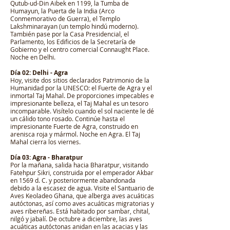
Qutub-ud-Din Aibek en 1199, la Tumba de
Humayun, la Puerta de la India (Arco
Conmemorativo de Guerra), el Templo
Lakshminarayan (un templo hindú moderno).
También pase por la Casa Presidencial, el
Parlamento, los Edificios de la Secretaría de
Gobierno y el centro comercial Connaught Place.
Noche en Delhi.
Día 02: Delhi - Agra
Hoy, visite dos sitios declarados Patrimonio de la
Humanidad por la UNESCO: el Fuerte de Agra y el
inmortal Taj Mahal. De proporciones impecables e
impresionante belleza, el Taj Mahal es un tesoro
incomparable. Visítelo cuando el sol naciente le dé
un cálido tono rosado. Continúe hasta el
impresionante Fuerte de Agra, construido en
arenisca roja y mármol. Noche en Agra. El Taj
Mahal cierra los viernes.
Día 03: Agra - Bharatpur
Por la mañana, salida hacia Bharatpur, visitando
Fatehpur Sikri, construida por el emperador Akbar
en 1569 d. C. y posteriormente abandonada
debido a la escasez de agua. Visite el Santuario de
Aves Keoladeo Ghana, que alberga aves acuáticas
autóctonas, así como aves acuáticas migratorias y
aves ribereñas. Está habitado por sambar, chital,
nilgó y jabalí. De octubre a diciembre, las aves
acuáticas autóctonas anidan en las acacias y las