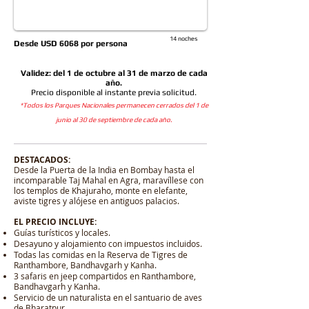
14 noches
Desde USD 6068 por persona
Validez: del 1 de octubre al 31 de marzo de cada
año.
Precio disponible al instante previa solicitud.
*Todos los Parques Nacionales permanecen cerrados del 1 de
junio al 30 de septiembre de cada año.
DESTACADOS:
Desde la Puerta de la India en Bombay hasta el
incomparable Taj Mahal en Agra, maravíllese con
los templos de Khajuraho, monte en elefante,
aviste tigres y alójese en antiguos palacios.
EL PRECIO INCLUYE:
Guías turísticos y locales.
Desayuno y alojamiento con impuestos incluidos.
Todas las comidas en la Reserva de Tigres de
Ranthambore, Bandhavgarh y Kanha.
3 safaris en jeep compartidos en Ranthambore,
Bandhavgarh y Kanha.
Servicio de un naturalista en el santuario de aves
de Bharatpur.