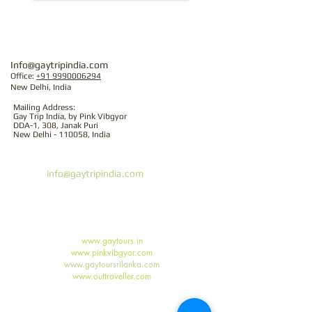
Info@gaytripindia.com
Office:
+91 9990006294
New Delhi, India
Mailing Address:
Gay Trip India, by Pink Vibgyor
DDA-1, 308, Janak Puri
New Delhi - 110058, India
Gay Trip India
Courriel :
info@gaytripindia.com
Téléphone :
+91 11 25611456
Témoignages
Conditions de réservation
Nos partenaires de voyage :
www.gaytours.in
www.pinkvibgyor.com
www.gaytoursrilanka.com
www.outtraveller.com
Voyages gays en Inde | Circuits gays au Sri Lanka | Voyages de
groupe gay
Départs de groupes gays | Circuits gays | Circuits sur mesure