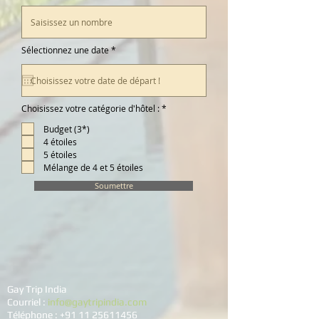
r
Sélectionnez une date
*
e
q
u
i
r
e
O
Choisissez votre catégorie d'hôtel :
*
d
b
l
Budget (3*)
i
4 étoiles
g
a
5 étoiles
t
Mélange de 4 et 5 étoiles
o
i
r
Soumettre
e
Gay Trip India
Courriel :
info@gaytripindia.com
Téléphone :
+91 11 25611456