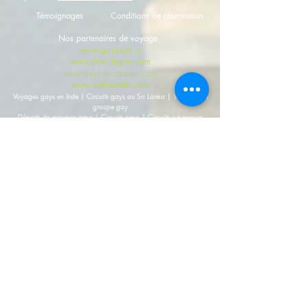
Témoignages
Conditions de réservation
Nos partenaires de voyage :
www.gaytours.in
www.pinkvibgyor.com
www.gaytoursrilanka.com
www.outtraveller.com
Voyages gays en Inde | Circuits gays au Sri Lanka | Voyages de
groupe gay
Départs de groupes gays | Circuits gays | Circuits sur mesure
2010-2027
par PINK Vibgyor. Tous droits réservés.
Get in touch
Adresse postale : Australie
203/115 Mc.Leay St., Potts Point, NSW 2011,