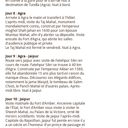
en soirée à la gare pour le train de nuit à
destination de Tundla (Agra). Nuit à bord.
Jour 8 : Agra
Arrivée à Agra le matin et transfert à l'hôtel.
L'après-midi, visite du Taj Mahal, monument
mondialement connu, construit par l'empereur
moghol Shah Jahan en 1630 pour son épouse
Mumtaz Mahal, afin d'y abriter sa dépouille. Visite
ensuite du Fort d'Agra, qui abrite les salles
d'audience publique et privée.
Le Taj Mahal est fermé le vendredi. Nuit à Agra.
Jour 9 : Agra - Jaipur
Route vers Jaipur avec visite de Fatehpur Sikri en
cours de route. Fatehpur Sikri se trouve à 40 km
d'Agra. Construite par l'empereur Akbar en 1569,
elle fut abandonnée 15 ans plus tard en raison du
manque d'eau. Découvrez ses élégants édifices,
notamment la Jama Masjid, le tombeau de Salim
Chisti, le Panch Mahal et d'autres palais. Après-
midi libre. Nuit à Jaipur.
Jour 10 : Jaipur
Visite matinale du Fort d'Amber. Ancienne capitale
de l'État, le Fort d'Amber vous invite à visiter le
Sheesh Mahal, ou Palais de la Victoire, orné de
miroirs scintillants. Visite de Jaipur l'après-midi.
Capitale du Rajasthan, Jaipur fut peinte en rose il y
a un siècle en l'honneur d'un prince de passage et