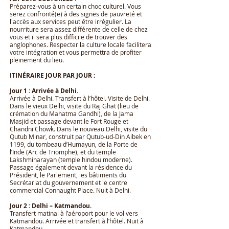
Préparez-vous à un certain choc culturel. Vous
serez confronté(e) à des signes de pauvreté et
l'accès aux services peut être irrégulier. La
nourriture sera assez différente de celle de chez
vous et il sera plus difficile de trouver des
anglophones. Respecter la culture locale facilitera
votre intégration et vous permettra de profiter
pleinement du lieu.
ITINÉRAIRE JOUR PAR JOUR :
Jour 1 : Arrivée à Delhi.
Arrivée à Delhi. Transfert à l’hôtel. Visite de Delhi.
Dans le vieux Delhi, visite du Raj Ghat (lieu de
crémation du Mahatma Gandhi), de la Jama
Masjid et passage devant le Fort Rouge et
Chandni Chowk. Dans le nouveau Delhi, visite du
Qutub Minar, construit par Qutub-ud-Din Aibek en
1199, du tombeau d’Humayun, de la Porte de
l’Inde (Arc de Triomphe), et du temple
Lakshminarayan (temple hindou moderne).
Passage également devant la résidence du
Président, le Parlement, les bâtiments du
Secrétariat du gouvernement et le centre
commercial Connaught Place. Nuit à Delhi.
Jour 2 : Delhi – Katmandou.
Transfert matinal à l’aéroport pour le vol vers
Katmandou. Arrivée et transfert à l’hôtel. Nuit à
Katmandou.