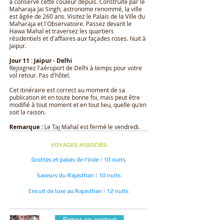
a conservé cette couleur depuis. Construite par le
Maharaja Jai ​​Singh, astronome renommé, la ville
est âgée de 260 ans. Visitez le Palais de la Ville du
Maharaja et l'Observatoire. Passez devant le
Hawa Mahal et traversez les quartiers
résidentiels et d'affaires aux façades roses. Nuit à
Jaipur.
Jour 11 : Jaipur - Delhi
Rejoignez l'aéroport de Delhi à temps pour votre
vol retour. Pas d'hôtel.
Cet itinéraire est correct au moment de sa
publication et en toute bonne foi, mais peut être
modifié à tout moment et en tout lieu, quelle qu'en
soit la raison.
Remarque :
Le Taj Mahal est fermé le vendredi.
VOYAGES ASSOCIÉS
Grottes et palais de l'Inde | 10 nuits
Saveurs du Rajasthan | 10 nuits
Circuit de luxe au Rajasthan | 12 nuits
Entrer en contact