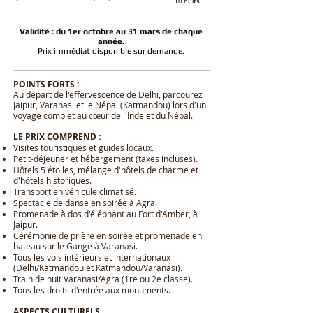
10 nuits
Validité : du 1er octobre au 31 mars de chaque
année.
Prix immédiat disponible sur demande.
POINTS FORTS :
Au départ de l'effervescence de Delhi, parcourez
Jaipur, Varanasi et le Népal (Katmandou) lors d'un
voyage complet au cœur de l'Inde et du Népal.
LE PRIX COMPREND :
Visites touristiques et guides locaux.
Petit-déjeuner et hébergement (taxes incluses).
Hôtels 5 étoiles, mélange d'hôtels de charme et
d'hôtels historiques.
Transport en véhicule climatisé.
Spectacle de danse en soirée à Agra.
Promenade à dos d'éléphant au Fort d'Amber, à
Jaipur.
Cérémonie de prière en soirée et promenade en
bateau sur le Gange à Varanasi.
Tous les vols intérieurs et internationaux
(Delhi/Katmandou et Katmandou/Varanasi).
Train de nuit Varanasi/Agra (1re ou 2e classe).
Tous les droits d'entrée aux monuments.
ASPECTS CULTURELS :