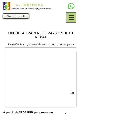
GAY TRIP INDIA
Groupes gays et circuits gays sur mesure
Get in touch
CIRCUIT À TRAVERS LE PAYS : INDE ET
NÉPAL
Taj Mahal
Dévoilez les mystères de deux magnifiques pays
Taj Mahal Agra
1/8
À partir de 2200 USD par personne