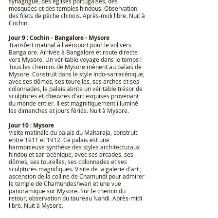
synagogue, des églises portugaises, des
mosquées et des temples hindous. Observation
des filets de pêche chinois. Après-midi libre. Nuit à
Cochin.
Jour 9 : Cochin - Bangalore - Mysore
Transfert matinal à l'aéroport pour le vol vers
Bangalore. Arrivée à Bangalore et route directe
vers Mysore. Un véritable voyage dans le temps !
Tous les chemins de Mysore mènent au palais de
Mysore. Construit dans le style indo-sarracénique,
avec ses dômes, ses tourelles, ses arches et ses
colonnades, le palais abrite un véritable trésor de
sculptures et d'œuvres d'art exquises provenant
du monde entier. Il est magnifiquement illuminé
les dimanches et jours fériés. Nuit à Mysore.
Jour 10 : Mysore
Visite matinale du palais du Maharaja, construit
entre 1911 et 1912. Ce palais est une
harmonieuse synthèse des styles architecturaux
hindou et sarracénique, avec ses arcades, ses
dômes, ses tourelles, ses colonnades et ses
sculptures magnifiques. Visite de la galerie d'art ;
ascension de la colline de Chamundi pour admirer
le temple de Chamundeshwari et une vue
panoramique sur Mysore. Sur le chemin du
retour, observation du taureau Nandi. Après-midi
libre. Nuit à Mysore.