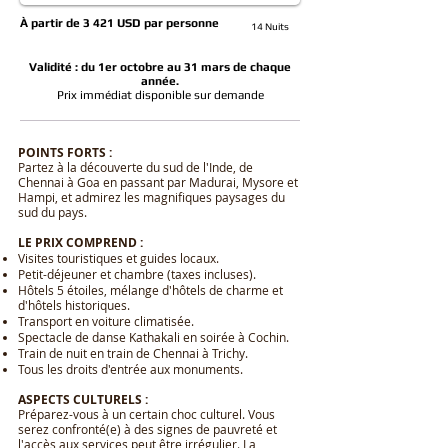
À partir de 3 421 USD par personne
14
Nuits
Validité : du 1er octobre au 31 mars de chaque
année.
Prix immédiat disponible sur demande
POINTS FORTS :
Partez à la découverte du sud de l'Inde, de
Chennai à Goa en passant par Madurai, Mysore et
Hampi, et admirez les magnifiques paysages du
sud du pays.
LE PRIX COMPREND :
Visites touristiques et guides locaux.
Petit-déjeuner et chambre (taxes incluses).
Hôtels 5 étoiles, mélange d'hôtels de charme et
d'hôtels historiques.
Transport en voiture climatisée.
Spectacle de danse Kathakali en soirée à Cochin.
Train de nuit en train de Chennai à Trichy.
Tous les droits d'entrée aux monuments.
ASPECTS CULTURELS :
Préparez-vous à un certain choc culturel. Vous
serez confronté(e) à des signes de pauvreté et
l'accès aux services peut être irrégulier. La