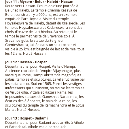
Jour 11 : Mysore - Belur - Halebi - Hassan
Route vers Hassan. Excursion d'une journée à
Belur et Halebi. Le temple Chenna Kesava de
Belur, construit il y a 900 ans, est un exemple
exquis de l'art Hoysala. Visite du temple
Hoysaleswara de Halebi, datant du XIIe siècle. Les
temples Hoysaleswara et Kedareswara sont des
chefs-d'œuvre de l'art hindou. Au retour, si le
temps le permet, visite de Sravanbelgola. À
Sravanbelgola, la statue du Seigneur
Gomteshwara, taillée dans un seul rocher et
visible à 25 km, est baignée de lait et de miel tous
les 12 ans. Nuit à Hassan.
Jour 12 : Hassan - Hospet
Départ matinal pour Hospet. Visite d'Hampi.
Ancienne capitale de l'empire Vijayanagar, plus
vaste que Rome, Hampi abritait de magnifiques
palais, temples et sculptures. La ville fut rasée par
les sultanats du Sud en 1565. Parmi les vestiges
intéressants qui subsistent, on trouve les temples
de Virupaksha, Vittala et Hazara Rama, les
imposantes statues de Ganesh et Narasimha, les
écuries des éléphants, le bain de la reine, les
sculptures du temple de Ramachandra et le Lotus
Mahal. Nuit à Hospet.
Jour 13 : Hospet - Badami
Départ matinal pour Badami avec arrêts à Aihole
et Pattadakal. Aihole est le berceau de