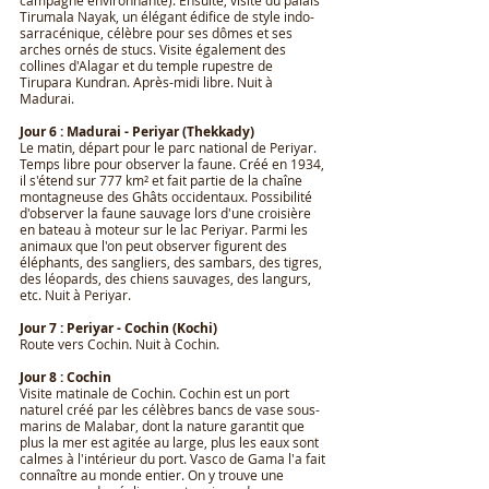
campagne environnante). Ensuite, visite du palais
Tirumala Nayak, un élégant édifice de style indo-
sarracénique, célèbre pour ses dômes et ses
arches ornés de stucs. Visite également des
collines d'Alagar et du temple rupestre de
Tirupara Kundran. Après-midi libre. Nuit à
Madurai.
Jour 6 : Madurai - Periyar (Thekkady)
Le matin, départ pour le parc national de Periyar.
Temps libre pour observer la faune. Créé en 1934,
il s'étend sur 777 km² et fait partie de la chaîne
montagneuse des Ghâts occidentaux. Possibilité
d'observer la faune sauvage lors d'une croisière
en bateau à moteur sur le lac Periyar. Parmi les
animaux que l'on peut observer figurent des
éléphants, des sangliers, des sambars, des tigres,
des léopards, des chiens sauvages, des langurs,
etc. Nuit à Periyar.
Jour 7 : Periyar - Cochin (Kochi)
Route vers Cochin. Nuit à Cochin.
Jour 8 : Cochin
Visite matinale de Cochin. Cochin est un port
naturel créé par les célèbres bancs de vase sous-
marins de Malabar, dont la nature garantit que
plus la mer est agitée au large, plus les eaux sont
calmes à l'intérieur du port. Vasco de Gama l'a fait
connaître au monde entier. On y trouve une