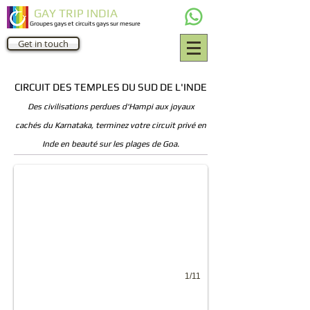
GAY TRIP INDIA
Groupes gays et circuits gays sur mesure
Get in touch
CIRCUIT DES TEMPLES DU SUD DE L'INDE
Des civilisations perdues d'Hampi aux joyaux
cachés du Karnataka, terminez votre circuit privé en
Rock Fort Temple in Tiruchirapalli
Inde en beauté sur les plages de Goa.
Gay tours India
1/11