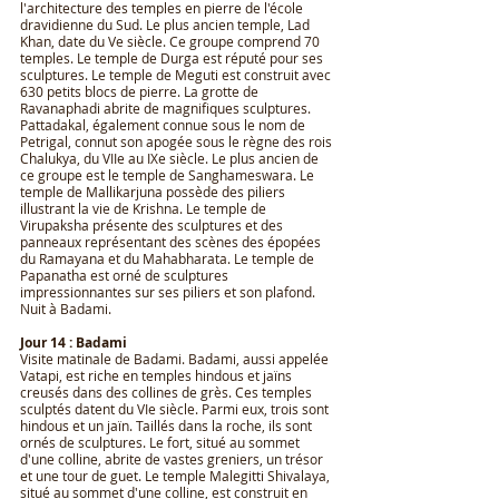
l'architecture des temples en pierre de l'école
dravidienne du Sud. Le plus ancien temple, Lad
Khan, date du Ve siècle. Ce groupe comprend 70
temples. Le temple de Durga est réputé pour ses
sculptures. Le temple de Meguti est construit avec
630 petits blocs de pierre. La grotte de
Ravanaphadi abrite de magnifiques sculptures.
Pattadakal, également connue sous le nom de
Petrigal, connut son apogée sous le règne des rois
Chalukya, du VIIe au IXe siècle. Le plus ancien de
ce groupe est le temple de Sanghameswara. Le
temple de Mallikarjuna possède des piliers
illustrant la vie de Krishna. Le temple de
Virupaksha présente des sculptures et des
panneaux représentant des scènes des épopées
du Ramayana et du Mahabharata. Le temple de
Papanatha est orné de sculptures
impressionnantes sur ses piliers et son plafond.
Nuit à Badami.
Jour 14 : Badami
Visite matinale de Badami. Badami, aussi appelée
Vatapi, est riche en temples hindous et jaïns
creusés dans des collines de grès. Ces temples
sculptés datent du VIe siècle. Parmi eux, trois sont
hindous et un jaïn. Taillés dans la roche, ils sont
ornés de sculptures. Le fort, situé au sommet
d'une colline, abrite de vastes greniers, un trésor
et une tour de guet. Le temple Malegitti Shivalaya,
situé au sommet d'une colline, est construit en