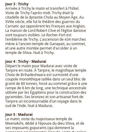
Jour 3 : Trichy
Arrivée à Trichy le matin et transfert à l'hôtel.
Visite de Trichy l'après-midi. Trichy était la
citadelle de la dynastie Chola au Moyen Âge. Au
XVIIIe siècle, elle fut le théâtre des guerres du
Carnatic qui opposèrent les Français aux Anglais.
La maison de Lord Robert Clive et l'église danoise
sont toujours visibles. Le Rocher-Fort est
l'emblème de Trichy. L'ascension de 434 marches
mène à l'ancien temple de Ganapati, au sommet,
et une autre montée permet d'accéder à un
temple de Shiva. Nuit à Trichy.
Jour 4 : Trichy - Madurai
Départ le matin pour Madurai avec visite de
Tanjore en route. À Tanjore, le magnifique temple
Chola de Brihadeshwara est surmonté d'une
coupole monolithique taillée dans un seul bloc de
granit de 80 tonnes, hissé au sommet grâce à une
rampe de 6 km de long, une technique ancestrale
utilisée par les Égyptiens pour la construction des
pyramides. Ses bronzes et son artisanat font de
Tanjore un incontournable d'un voyage dans le
sud de l'Inde. Nuit à Madurai.
Jour 5 : Madurai
Le matin, visite du majestueux temple de
Meenakshi, dédié à l'épouse du dieu Shiva, et de
ses imposants gopurams (qui dominent la