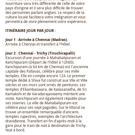
nourriture sera très différente de celle de votre
pays d'origine et il sera plus difficile de trouver
des personnes parlant anglais. Le respect de la
culture locale facilitera votre intégration et vous
permettra de vivre pleinement votre expérience.
ITINÉRAIRE JOUR PAR JOUR :
Jour 1 : Arrivée à Chennai (Madras).
Arrivée à Chennai et transfert à l'hôtel.
Jour 2 : Chennai - Trichy (Tiruchirapalli)
Excursion d'une journée à Mahabalipuram et
Kanchipuram (Départ de l'hôtel à 12h00).
Kanchipuram (à 64 km de Chennai) est l'ancienne
capitale des Pallavas, célèbre pour ses mille
temples. Elle en compte encore 124. Le premier
temple dédié à Shiva fut construit aux VIIe et VIIIe
siècles et ses murs sont ornés de peintures. Les
temples d'Ekambaswara, de Kailasanatha, de Sri
Kamakshi et de Varadarajaswamy méritent une
visite. Kanchipuram est également réputée pour
ses soieries. La ville de Mahabalipuram est
célèbre pour ses sept pagodes. Sur le littoral se
trouve un ensemble remarquable d'anciens
temples rupestres, exemples de l'architecture
dravidienne. Transfert en fin d'après-midi à la
gare pour le train de nuit à destination de Trichy.
Nuit à bord.