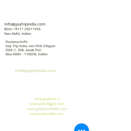
Info@gaytripindia.com
Büro:
+9111 25611456
Neu-Delhi, Indien
Postanschrift:
Gay Trip India, von Pink Vibgyor
DDA-1, 308, Janak Puri
Neu-Delhi - 110058, Indien
Gay Trip India
Email:
info@gaytripindia.com
Telefon:
+91 11 25611456
Erfahrungsberichte
Buchungsbedingungen
Unsere Reisepartner:
www.gaytours.in
www.pinkvibgyor.com
www.gaytoursrilanka.com
www.outtraveller.com
Schwulenreisen in Indien | Schwulenreisen in Sri Lanka |
Gruppenreisen für Schwule | Gruppenreisen für Schwule | Individuelle
Reisen