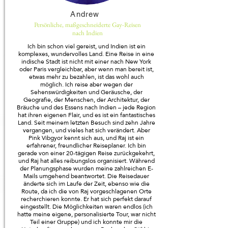
Andrew
Persönliche, maßgeschneiderte Gay-Reisen
nach Indien
Ich bin schon viel gereist, und Indien ist ein
komplexes, wundervolles Land. Eine Reise in eine
indische Stadt ist nicht mit einer nach New York
oder Paris vergleichbar, aber wenn man bereit ist,
etwas mehr zu bezahlen, ist das wohl auch
möglich. Ich reise aber wegen der
Sehenswürdigkeiten und Geräusche, der
Geografie, der Menschen, der Architektur, der
Bräuche und des Essens nach Indien – jede Region
hat ihren eigenen Flair, und es ist ein fantastisches
Land. Seit meinem letzten Besuch sind zehn Jahre
vergangen, und vieles hat sich verändert. Aber
Pink Vibgyor kennt sich aus, und Raj ist ein
erfahrener, freundlicher Reiseplaner. Ich bin
gerade von einer 20-tägigen Reise zurückgekehrt,
und Raj hat alles reibungslos organisiert. Während
der Planungsphase wurden meine zahlreichen E-
Mails umgehend beantwortet. Die Reisedauer
änderte sich im Laufe der Zeit, ebenso wie die
Route, da ich die von Raj vorgeschlagenen Orte
recherchieren konnte. Er hat sich perfekt darauf
eingestellt. Die Möglichkeiten waren endlos (ich
hatte meine eigene, personalisierte Tour, war nicht
Teil einer Gruppe) und ich konnte mir die