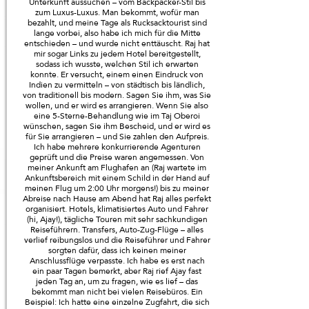
Unterkunft aussuchen – vom Backpacker-Stil bis
zum Luxus-Luxus. Man bekommt, wofür man
bezahlt, und meine Tage als Rucksacktourist sind
lange vorbei, also habe ich mich für die Mitte
entschieden – und wurde nicht enttäuscht. Raj hat
mir sogar Links zu jedem Hotel bereitgestellt,
sodass ich wusste, welchen Stil ich erwarten
konnte. Er versucht, einem einen Eindruck von
Indien zu vermitteln – von städtisch bis ländlich,
von traditionell bis modern. Sagen Sie ihm, was Sie
wollen, und er wird es arrangieren. Wenn Sie also
eine 5-Sterne-Behandlung wie im Taj Oberoi
wünschen, sagen Sie ihm Bescheid, und er wird es
für Sie arrangieren – und Sie zahlen den Aufpreis.
Ich habe mehrere konkurrierende Agenturen
geprüft und die Preise waren angemessen. Von
meiner Ankunft am Flughafen an (Raj wartete im
Ankunftsbereich mit einem Schild in der Hand auf
meinen Flug um 2:00 Uhr morgens!) bis zu meiner
Abreise nach Hause am Abend hat Raj alles perfekt
organisiert. Hotels, klimatisiertes Auto und Fahrer
(hi, Ajay!), tägliche Touren mit sehr sachkundigen
Reiseführern. Transfers, Auto-Zug-Flüge – alles
verlief reibungslos und die Reiseführer und Fahrer
sorgten dafür, dass ich keinen meiner
Anschlussflüge verpasste. Ich habe es erst nach
ein paar Tagen bemerkt, aber Raj rief Ajay fast
jeden Tag an, um zu fragen, wie es lief – das
bekommt man nicht bei vielen Reisebüros. Ein
Beispiel: Ich hatte eine einzelne Zugfahrt, die sich