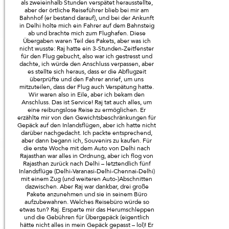
als zweieinhalb Stunden verspätet herausstellte,
aber der örtliche Reiseführer blieb bei mir am
Bahnhof (er bestand darauf), und bei der Ankunft
in Delhi holte mich ein Fahrer auf dem Bahnsteig
ab und brachte mich zum Flughafen. Diese
Übergaben waren Teil des Pakets, aber was ich
nicht wusste: Raj hatte ein 3-Stunden-Zeitfenster
für den Flug gebucht, also war ich gestresst und
dachte, ich würde den Anschluss verpassen, aber
es stellte sich heraus, dass er die Abflugzeit
überprüfte und den Fahrer anrief, um uns
mitzuteilen, dass der Flug auch Verspätung hatte.
Wir waren also in Eile, aber ich bekam den
Anschluss. Das ist Service! Raj tat auch alles, um
eine reibungslose Reise zu ermöglichen. Er
erzählte mir von den Gewichtsbeschränkungen für
Gepäck auf den Inlandsflügen, aber ich hatte nicht
darüber nachgedacht. Ich packte entsprechend,
aber dann begann ich, Souvenirs zu kaufen. Für
die erste Woche mit dem Auto von Delhi nach
Rajasthan war alles in Ordnung, aber ich flog von
Rajasthan zurück nach Delhi – letztendlich fünf
Inlandsflüge (Delhi-Varanasi-Delhi-Chennai-Delhi)
mit einem Zug (und weiteren Auto-)Abschnitten
dazwischen. Aber Raj war dankbar, drei große
Pakete anzunehmen und sie in seinem Büro
aufzubewahren. Welches Reisebüro würde so
etwas tun? Raj. Ersparte mir das Herumschleppen
und die Gebühren für Übergepäck (eigentlich
hätte nicht alles in mein Gepäck gepasst – lol)! Er