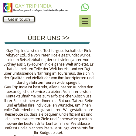
GAY TRIP INDIA
Gay-Gruppen & maßgeschneiderte Gay-Touren
Get in touch
ÜBER UNS >>
Gay Trip India ist eine Tochtergesellschaft der Pink
Vibgyor Ltd., die von Peter Hosie gegründet wurde,
einem Reiseliebhaber, der seit vielen Jahren von
Sydney aus Gay-Touren in die ganze Welt anbietet. Er
hat die meisten Teile der Welt bereist und verfügt
über umfassende Erfahrung im Tourismus, die sich in
der Qualität und Vielfalt der von ihm konzipierten und
durchgeführten Touren widerspiegelt.
Gay Trip India ist bestrebt, allen unseren Kunden den
bestmöglichen Service zu bieten. Von Ihrer ersten
Kontaktaufnahme bis zum erfolgreichen Abschluss
Ihrer Reise stehen wir Ihnen mit Rat und Tat zur Seite
und erfüllen Ihre individuellen Wünsche, um Ihnen
volle Zufriedenheit zu garantieren. Wir gestalten Ihre
Reiseroute so, dass sie bequem und effizient ist und
die interessantesten Ziele und Sehenswürdigkeiten
sowie die besten Unterkünfte in Ihrer Preisklasse
umfasst und ein echtes Preis-Leistungs-Verhältnis für
Ihr Budget bietet.