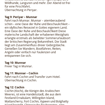
Wildhunde, Languren und mehr. Der Abend ist frei
für eine Pirschfahrt.
Übernachtung in Periyar.
Tag 9: Periyar – Munnar
Fahrt nach Munnar. Munnar – atemberaubend
schön – eine Oase der Ruhe und Beschaulichkeit –
ein idyllisches Reiseziel in Gottes eigenem Land.
Eine Oase der Ruhe und Beschaulichkeit! Diese
malerische Landschaft der erhabenen Westghats
erlangte erstmals als beliebter Sommerurlaubsort
der britischen Regierung Bekanntheit. Die Stadt
liegt am Zusammenfluss dreier Gebirgsbäche.
Genießen Sie Wandern, Bootfahren, Reiten,
Angeln oder einfach nur Faulenzen und
entspannen Sie sich.
Tag 10: Munnar
Freier Tag in Munnar.
Tag 11: Munnar – Cochin
Fahrt nach Cochin und Transfer zum Hotel.
Übernachtung in Cochin.
Tag 12: Cochin
Cochin (Kochi), die Königin des Arabischen
Meeres, ist eine Handelsstadt, die aus dem
Festland Ernakulam, Willingdon Island,
Mattancherry, Fort Cochin, Vypeen und Bolghatty
Island besteht. Chinesische Fischernetze, eine