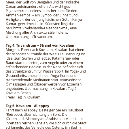
Meer, der Golf von Bengalen und der Indische
Ozean aufeinandertreffen. Als wichtiges
Pilgerzentrum Indiens ist es berühmt für den
Amman-Tempel – ein Symbol der Einheit und
Heiligkeit –, der der jungfräulichen Göttin Kanya
Kumari gewidmet ist. Im Südosten liegt das
berühmte Vivekananda-Felsendenkmal, eine
Mischung aller Architekturstile Indiens.
Übernachtung in Trivandrum.
Tag 4: Trivandrum – Strand von Kovalam
Morgens Fahrt nach Kovalam. Kovalam hat einen
der schönsten Strände der Welt. Die Brandung ist
ideal zum Surfen und lädt zu Katamaran- oder
Baumstammfahrten, zum Angeln oder zu einem
erfrischenden Bad ein. In der Nähe befindet sich
das Strandzentrum für Wassersport. Im Yoga- und
Gesundheitszentrum finden Yoga-Kurse und
transzendentale Meditation statt. Ayurvedische
Ölmassagen und Ölbäder werden von Experten
angeboten. Übernachtung in Kovalam. Tag 5:
Kovalam Beach
Freier Tag in Kovalam.
Tag 6: Kovalam - Alleppey
Fahrt nach Alleppey. Besteigen Sie ein Hausboot
(Reisboot). Übernachtung an Bord. Die
Küstenstadt Alleppey am Arabischen Meer ist mit
ihren zahlreichen Kanälen, die sich durch die Stadt
schlängeln, das Venedig des Ostens. Ein Bad in