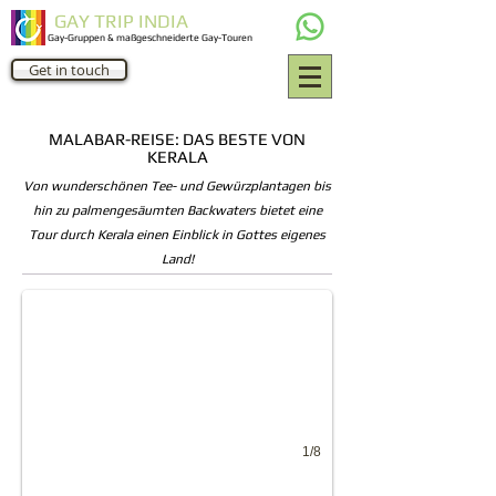
GAY TRIP INDIA
Gay-Gruppen & maßgeschneiderte Gay-Touren
Get in touch
MALABAR-REISE: DAS BESTE VON
KERALA
Von wunderschönen Tee- und Gewürzplantagen bis
hin zu palmengesäumten Backwaters bietet eine
Temples of South India
Tour durch Kerala einen Einblick in Gottes eigenes
Land!
Gay tours to India
1/8