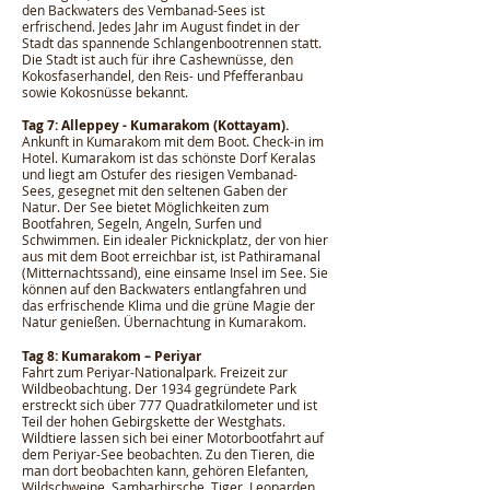
den Backwaters des Vembanad-Sees ist
erfrischend. Jedes Jahr im August findet in der
Stadt das spannende Schlangenbootrennen statt.
Die Stadt ist auch für ihre Cashewnüsse, den
Kokosfaserhandel, den Reis- und Pfefferanbau
sowie Kokosnüsse bekannt.
Tag 7: Alleppey - Kumarakom (Kottayam).
Ankunft in Kumarakom mit dem Boot. Check-in im
Hotel. Kumarakom ist das schönste Dorf Keralas
und liegt am Ostufer des riesigen Vembanad-
Sees, gesegnet mit den seltenen Gaben der
Natur. Der See bietet Möglichkeiten zum
Bootfahren, Segeln, Angeln, Surfen und
Schwimmen. Ein idealer Picknickplatz, der von hier
aus mit dem Boot erreichbar ist, ist Pathiramanal
(Mitternachtssand), eine einsame Insel im See. Sie
können auf den Backwaters entlangfahren und
das erfrischende Klima und die grüne Magie der
Natur genießen. Übernachtung in Kumarakom.
Tag 8: Kumarakom – Periyar
Fahrt zum Periyar-Nationalpark. Freizeit zur
Wildbeobachtung. Der 1934 gegründete Park
erstreckt sich über 777 Quadratkilometer und ist
Teil der hohen Gebirgskette der Westghats.
Wildtiere lassen sich bei einer Motorbootfahrt auf
dem Periyar-See beobachten. Zu den Tieren, die
man dort beobachten kann, gehören Elefanten,
Wildschweine, Sambarhirsche, Tiger, Leoparden,