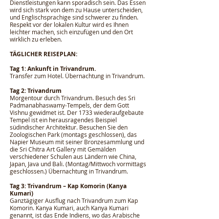
Dienstleistungen kann sporadisch sein. Das Essen
wird sich stark von dem zu Hause unterscheiden,
und Englischsprachige sind schwerer zu finden.
Respekt vor der lokalen Kultur wird es Ihnen
leichter machen, sich einzufügen und den Ort
wirklich zu erleben.
TÄGLICHER REISEPLAN:
Tag 1: Ankunft in Trivandrum.
Transfer zum Hotel. Übernachtung in Trivandrum.
Tag 2: Trivandrum
Morgentour durch Trivandrum. Besuch des Sri
Padmanabhaswamy-Tempels, der dem Gott
Vishnu gewidmet ist. Der 1733 wiederaufgebaute
Tempel ist ein herausragendes Beispiel
südindischer Architektur. Besuchen Sie den
Zoologischen Park (montags geschlossen), das
Napier Museum mit seiner Bronzesammlung und
die Sri Chitra Art Gallery mit Gemälden
verschiedener Schulen aus Ländern wie China,
Japan, Java und Bali. (Montag/Mittwoch vormittags
geschlossen.) Übernachtung in Trivandrum.
Tag 3: Trivandrum – Kap Komorin (Kanya
Kumari)
Ganztägiger Ausflug nach Trivandrum zum Kap
Komorin. Kanya Kumari, auch Kanya Kumari
genannt, ist das Ende Indiens, wo das Arabische