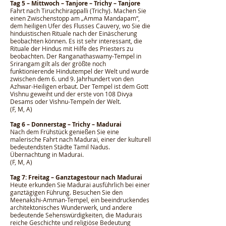
Tag 5 – Mittwoch – Tanjore – Trichy – Tanjore
Fahrt nach Tiruchchirappalli (Trichy). Machen Sie
einen Zwischenstopp am „Amma Mandapam“,
dem heiligen Ufer des Flusses Cauvery, wo Sie die
hinduistischen Rituale nach der Einäscherung
beobachten können. Es ist sehr interessant, die
Rituale der Hindus mit Hilfe des Priesters zu
beobachten. Der Ranganathaswamy-Tempel in
Srirangam gilt als der größte noch
funktionierende Hindutempel der Welt und wurde
zwischen dem 6. und 9. Jahrhundert von den
Azhwar-Heiligen erbaut. Der Tempel ist dem Gott
Vishnu geweiht und der erste von 108 Divya
Desams oder Vishnu-Tempeln der Welt.
(F, M, A)
Tag 6 – Donnerstag – Trichy – Madurai
Nach dem Frühstück genießen Sie eine
malerische Fahrt nach Madurai, einer der kulturell
bedeutendsten Städte Tamil Nadus.
Übernachtung in Madurai.
(F, M, A)
Tag 7: Freitag – Ganztagestour nach Madurai
Heute erkunden Sie Madurai ausführlich bei einer
ganztägigen Führung. Besuchen Sie den
Meenakshi-Amman-Tempel, ein beeindruckendes
architektonisches Wunderwerk, und andere
bedeutende Sehenswürdigkeiten, die Madurais
reiche Geschichte und religiöse Bedeutung