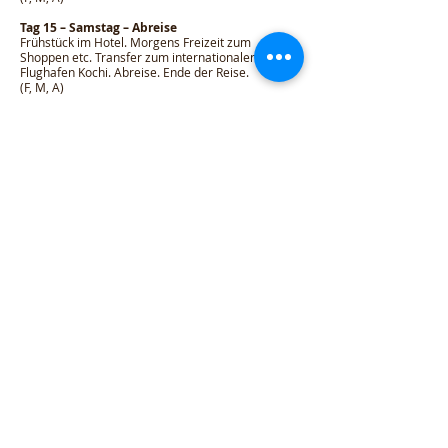
Tag 15 – Samstag – Abreise
Frühstück im Hotel. Morgens Freizeit zum
Shoppen etc. Transfer zum internationalen
Flughafen Kochi. Abreise. Ende der Reise.
(F, M, A)
Dieser Reiseplan ist zum Zeitpunkt der
Veröffentlichung korrekt und nach bestem Wissen
erstellt, kann sich jedoch jederzeit und überall aus
beliebigen Gründen ändern.
(F – Frühstück, M – Mittagessen, A – Abendessen)
Kontaktieren Sie uns
Hinweise:
Internationale Flüge und Reiseversicherung sind
nicht in den veröffentlichten Kosten enthalten.
Maßgeschneiderter Urlaub