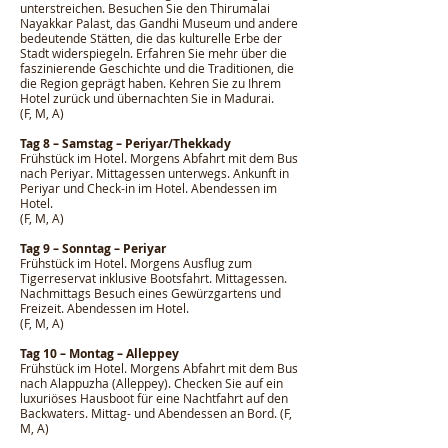
unterstreichen. Besuchen Sie den Thirumalai
Nayakkar Palast, das Gandhi Museum und andere
bedeutende Stätten, die das kulturelle Erbe der
Stadt widerspiegeln. Erfahren Sie mehr über die
faszinierende Geschichte und die Traditionen, die
die Region geprägt haben. Kehren Sie zu Ihrem
Hotel zurück und übernachten Sie in Madurai.
(F, M, A)
Tag 8 – Samstag – Periyar/Thekkady
Frühstück im Hotel. Morgens Abfahrt mit dem Bus
nach Periyar. Mittagessen unterwegs. Ankunft in
Periyar und Check-in im Hotel. Abendessen im
Hotel.
(F, M, A)
Tag 9 – Sonntag – Periyar
Frühstück im Hotel. Morgens Ausflug zum
Tigerreservat inklusive Bootsfahrt. Mittagessen.
Nachmittags Besuch eines Gewürzgartens und
Freizeit. Abendessen im Hotel.
(F, M, A)
Tag 10 – Montag – Alleppey
Frühstück im Hotel. Morgens Abfahrt mit dem Bus
nach Alappuzha (Alleppey). Checken Sie auf ein
luxuriöses Hausboot für eine Nachtfahrt auf den
Backwaters. Mittag- und Abendessen an Bord. (F,
M, A)