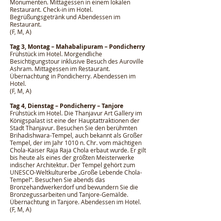
Monumenten. Mittagessen in einem lokalen
Restaurant. Check-in im Hotel.
Begrüßungsgetränk und Abendessen im
Restaurant.
(F, M, A)
Tag 3, Montag – Mahabalipuram – Pondicherry
Frühstück im Hotel. Morgendliche
Besichtigungstour inklusive Besuch des Auroville
Ashram. Mittagessen im Restaurant.
Übernachtung in Pondicherry. Abendessen im
Hotel.
(F, M, A)
Tag 4, Dienstag – Pondicherry – Tanjore
Frühstück im Hotel. Die Thanjavur Art Gallery im
Königspalast ist eine der Hauptattraktionen der
Stadt Thanjavur. Besuchen Sie den berühmten
Brihadishwara-Tempel, auch bekannt als Großer
Tempel, der im Jahr 1010 n. Chr. vom mächtigen
Chola-Kaiser Raja Raja Chola erbaut wurde. Er gilt
bis heute als eines der größten Meisterwerke
indischer Architektur. Der Tempel gehört zum
UNESCO-Weltkulturerbe „Große Lebende Chola-
Tempel“. Besuchen Sie abends das
Bronzehandwerkerdorf und bewundern Sie die
Bronzegussarbeiten und Tanjore-Gemälde.
Übernachtung in Tanjore. Abendessen im Hotel.
(F, M, A)