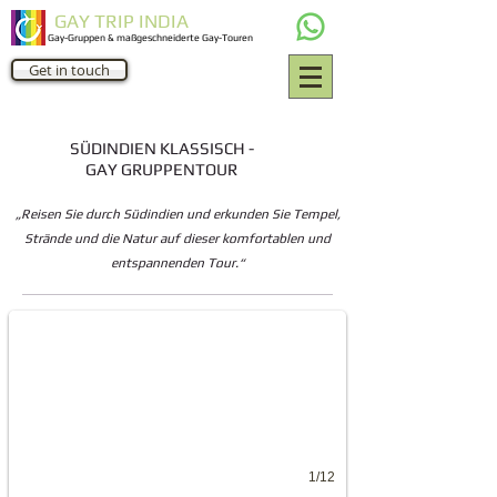
GAY TRIP INDIA
Gay-Gruppen & maßgeschneiderte Gay-Touren
Get in touch
SÜDINDIEN KLASSISCH -
GAY GRUPPENTOUR
„Reisen Sie durch Südindien und erkunden Sie Tempel,
Strände und die Natur auf dieser komfortablen und
south India temples
entspannenden Tour.“
Meenakshi Temple in South India by Gay tours to India
1/12