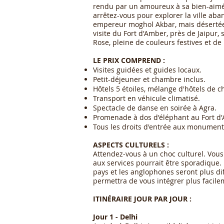
rendu par un amoureux à sa bien-aimée 
arrêtez-vous pour explorer la ville ab
empereur moghol Akbar, mais désertée
visite du Fort d'Amber, près de Jaipur,
Rose, pleine de couleurs festives et d
LE PRIX COMPREND :
Visites guidées et guides locaux.
Petit-déjeuner et chambre inclus.
Hôtels 5 étoiles, mélange d'hôtels de c
Transport en véhicule climatisé.
Spectacle de danse en soirée à Agra.
Promenade à dos d'éléphant au Fort d'
Tous les droits d'entrée aux monument
ASPECTS CULTURELS :
Attendez-vous à un choc culturel. Vous
aux services pourrait être sporadique. 
pays et les anglophones seront plus diff
permettra de vous intégrer plus facilem
ITINÉRAIRE JOUR PAR JOUR :
Jour 1 - Delhi