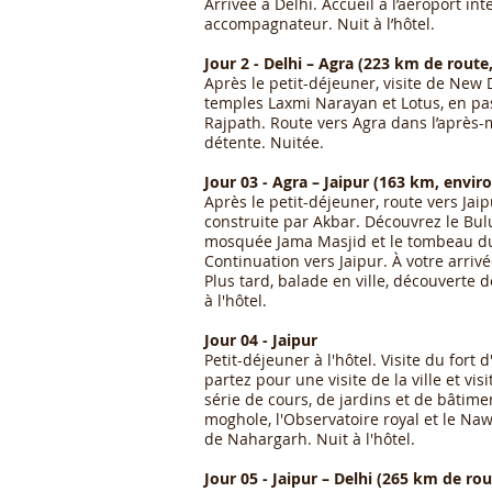
Arrivée à Delhi. Accueil à l’aéroport in
accompagnateur. Nuit à l’hôtel.
Jour 2 - Delhi – Agra (223 km de route
Après le petit-déjeuner, visite de New D
temples Laxmi Narayan et Lotus, en pa
Rajpath. Route vers Agra dans l’après-mi
détente. Nuitée.
Jour 03 - Agra – Jaipur (163 km, enviro
Après le petit-déjeuner, route vers Jaip
construite par Akbar. Découvrez le Bu
mosquée Jama Masjid et le tombeau du c
Continuation vers Jaipur. À votre arrivé
Plus tard, balade en ville, découverte d
à l'hôtel.
Jour 04 - Jaipur
Petit-déjeuner à l'hôtel. Visite du fort
partez pour une visite de la ville et vis
série de cours, de jardins et de bâtime
moghole, l'Observatoire royal et le Naw
de Nahargarh. Nuit à l'hôtel.
Jour 05 - Jaipur – Delhi (265 km de rou