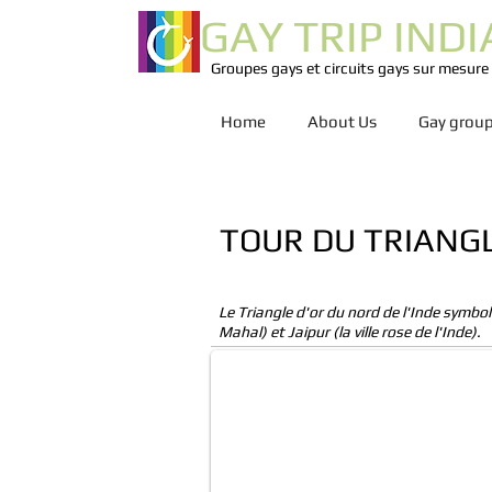
GAY TRIP INDI
Groupes gays et circuits gays sur mesure
Home
About Us
Gay group
TOUR DU TRIANGL
Old Delhi Tour
Le Triangle d'or du nord de l'Inde symbol
Old Delhi walking tours by Gay trave
Mahal) et Jaipur (la ville rose de l'Inde).