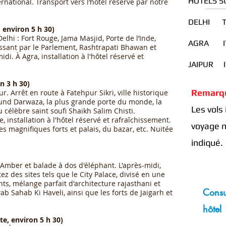
HÔTELS SU
ternational. Transport vers l’hôtel réservé par notre
DELHI Taj
, environ 5 h 30)
elhi : Fort Rouge, Jama Masjid, Porte de l’Inde,
AGRA IT
ssant par le Parlement, Rashtrapati Bhawan et
di. À Agra, installation à l'hôtel réservé et
JAIPUR I
n 3 h 30)
Remarqu
ur. Arrêt en route à Fatehpur Sikri, ville historique
lund Darwaza, la plus grande porte du monde, la
Les vols
élèbre saint soufi Shaikh Salim Chisti.
e, installation à l'hôtel réservé et rafraîchissement.
voyage n
es magnifiques forts et palais, du bazar, etc. Nuitée
indiqué.
 d'Amber et balade à dos d'éléphant. L'après-midi,
itez des sites tels que le City Palace, divisé en une
nts, mélange parfait d'architecture rajasthani et
Consu
ab Sahab Ki Haveli, ainsi que les forts de Jaigarh et
hôtel
te, environ 5 h 30)