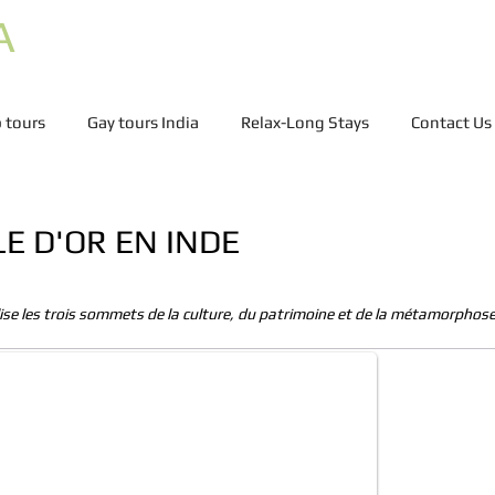
A
 tours
Gay tours India
Relax-Long Stays
Contact Us
E D'OR EN INDE
ise les trois sommets de la culture, du patrimoine et de la métamorphose :
l India