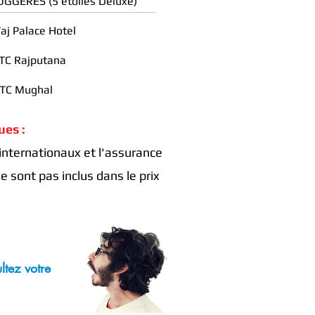
GGÉRÉS (5 étoiles Deluxe)
 Palace Hotel
C Rajputana
TC Mughal
es :
 internationaux et l'assurance
e sont pas inclus dans le prix
ltez votre